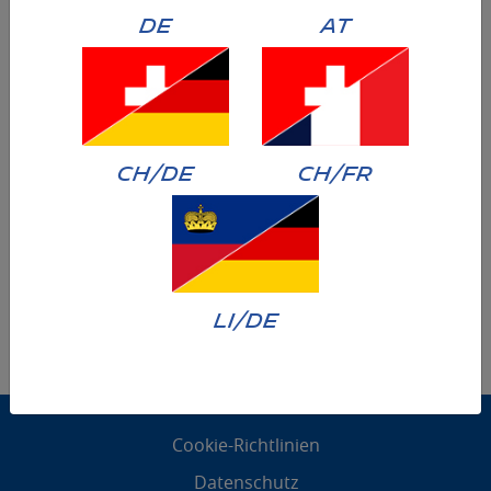
DE
AT
CH/DE
CH/FR
LI/DE
Cookie-Richtlinien
Datenschutz